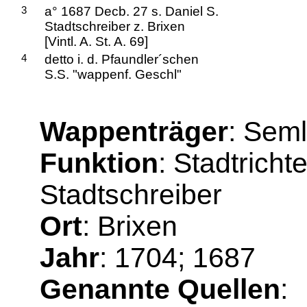
3
a° 1687 Decb. 27 s. Daniel S.
Stadtschreiber z. Brixen
[Vintl. A. St. A. 69]
4
detto i. d. Pfaundler´schen
S.S. "wappenf. Geschl"
Wappenträger
: Seml
Funktion
: Stadtrich
Stadtschreiber
Ort
: Brixen
Jahr
: 1704; 1687
Genannte Quellen
: