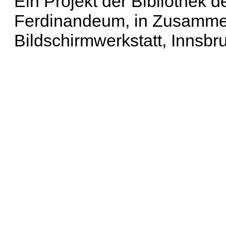
Ein Projekt der Bibliothek
Ferdinandeum, in Zusammen
Bildschirmwerkstatt, Innsbr
Erweiterte Suche
| Häu
Liste aller Namen
|
Lis
Projekt
|
Hilfe
| Impres