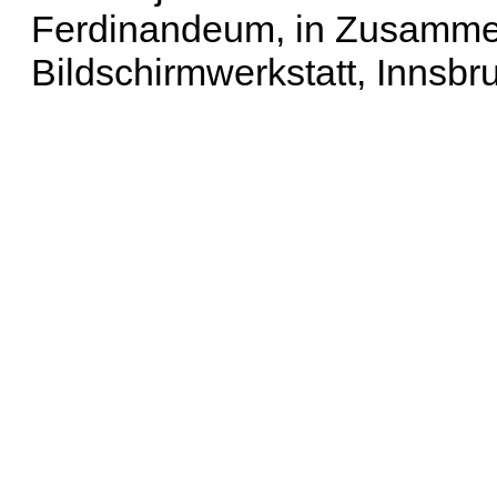
Ferdinandeum, in Zusammen
Bildschirmwerkstatt, Innsbr
Erweiterte Suche
| Häu
Liste aller Namen
|
Lis
Projekt
|
Hilfe
| Impres