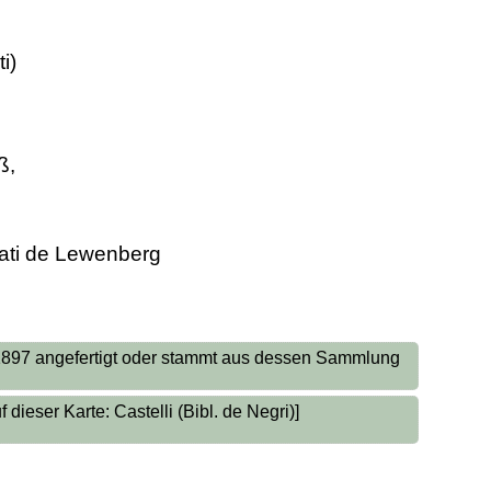
i)
ß,
zati de Lewenberg
 1897 angefertigt oder stammt aus dessen Sammlung
dieser Karte: Castelli (Bibl. de Negri)]