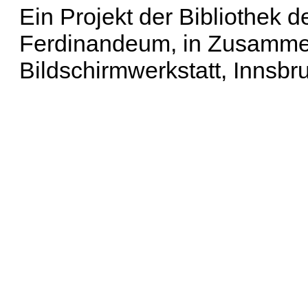
Ein Projekt der Bibliothek
Ferdinandeum, in Zusammen
Bildschirmwerkstatt, Innsbr
Erweiterte Suche
| Häu
Liste aller Namen
|
Lis
Projekt
|
Hilfe
| Impres