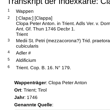
Transkript der Indexkarte: C
1
Wappen
2
[:Clapa:] [Clappa]
Clopa Peter Anton. in Trient. Adls Ver. v. Dom
Ant. Gf. Thun 1746 Decbr 1.
Trient
3
Medii St. Petri (mezzacorona?) Trid. praetor
cubicularis
4
Adler #
5
Aldificium
6
Trient. Cop. B. 16. N° 179.
Wappenträger
: Clopa Peter Anton
Ort
: Trient; Tirol
Jahr
: 1746
Genannte Quelle
: