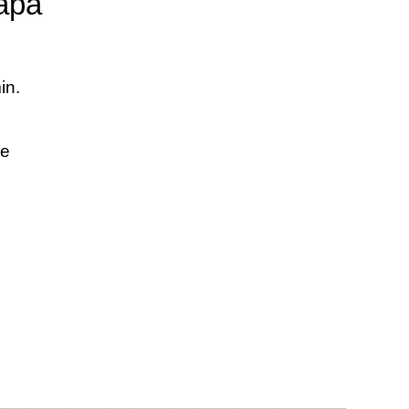
lapa
in.
ae