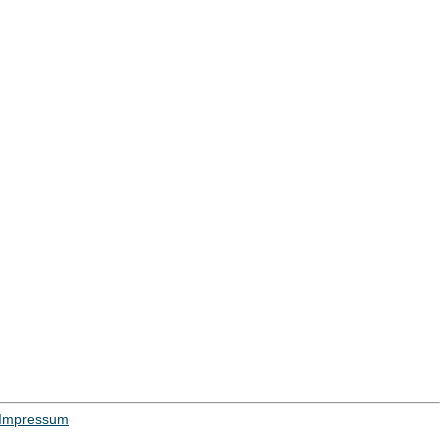
Impressum
ojekt
|
Hilfe
| Impressum