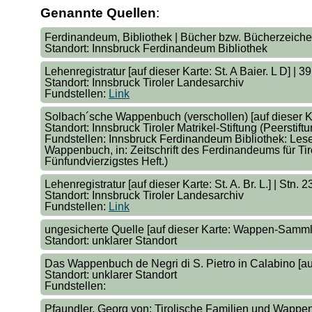
Genannte Quellen
:
Ferdinandeum, Bibliothek | Bücher bzw. Bücherzeichen [
Standort: Innsbruck Ferdinandeum Bibliothek
Lehenregistratur [auf dieser Karte: St. A Baier. L D] | 3
Standort: Innsbruck Tiroler Landesarchiv
Fundstellen:
Link
Solbach´sche Wappenbuch (verschollen) [auf dieser Kar
Standort: Innsbruck Tiroler Matrikel-Stiftung (Peerstiftu
Fundstellen: Innsbruck Ferdinandeum Bibliothek: Les
Wappenbuch, in: Zeitschrift des Ferdinandeums für Tiro
Fünfundvierzigstes Heft.)
Lehenregistratur [auf dieser Karte: St. A. Br. L.] | Stn. 
Standort: Innsbruck Tiroler Landesarchiv
Fundstellen:
Link
ungesicherte Quelle [auf dieser Karte: Wappen-Samml
Standort: unklarer Standort
Das Wappenbuch de Negri di S. Pietro in Calabino [auf
Standort: unklarer Standort
Fundstellen:
Pfaundler, Georg von: Tirolische Familien und Wappe