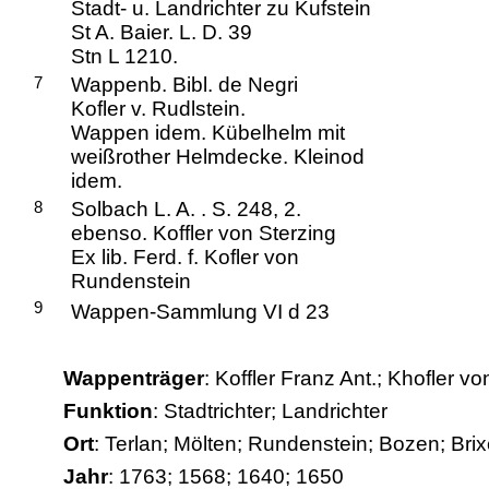
Stadt- u. Landrichter zu Kufstein
St A. Baier. L. D. 39
Stn L 1210.
7
Wappenb. Bibl. de Negri
Kofler v. Rudlstein.
Wappen idem. Kübelhelm mit
weißrother Helmdecke. Kleinod
idem.
8
Solbach L. A. . S. 248, 2.
ebenso. Koffler von Sterzing
Ex lib. Ferd. f. Kofler von
Rundenstein
9
Wappen-Sammlung VI d 23
Wappenträger
: Koffler Franz Ant.; Khofler v
Funktion
: Stadtrichter; Landrichter
Ort
: Terlan; Mölten; Rundenstein; Bozen; Brix
Jahr
: 1763; 1568; 1640; 1650