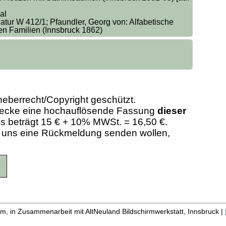
al
atur W 412/1; Pfaundler, Georg von: Alfabetische
n Familien (Innsbruck 1862)
heberrecht/Copyright geschützt.
Zwecke eine hochauflösende Fassung
dieser
eis beträgt 15 € + 10% MWSt. = 16,50 €.
er uns eine Rückmeldung senden wollen,
m, in Zusammenarbeit mit AltNeuland Bildschirmwerkstatt, Innsbruck |
 |
Liste aller Namen
|
Liste aller Quellen
|
Über das Pr