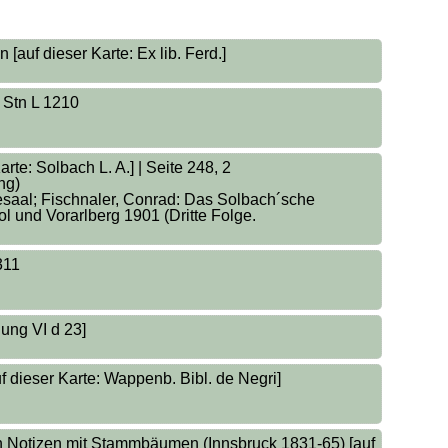
auf dieser Karte: Ex lib. Ferd.]
9 Stn L 1210
te: Solbach L. A.] | Seite 248, 2
ng)
esaal; Fischnaler, Conrad: Das Solbach´sche
l und Vorarlberg 1901 (Dritte Folge.
2311
ung VI d 23]
 dieser Karte: Wappenb. Bibl. de Negri]
n Notizen mit Stammbäumen (Innsbruck 1831-65) [auf