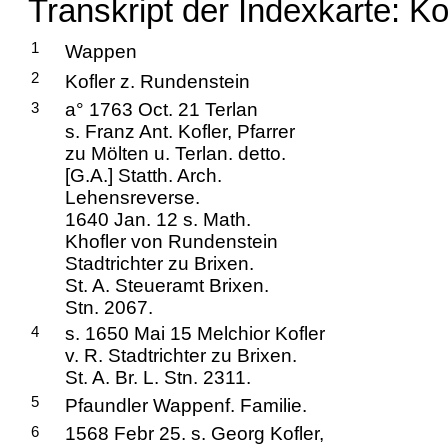
Transkript der Indexkarte: Ko
1
Wappen
2
Kofler z. Rundenstein
3
a° 1763 Oct. 21 Terlan
s. Franz Ant. Kofler, Pfarrer
zu Mölten u. Terlan. detto.
[G.A.] Statth. Arch.
Lehensreverse.
1640 Jan. 12 s. Math.
Khofler von Rundenstein
Stadtrichter zu Brixen.
St. A. Steueramt Brixen.
Stn. 2067.
4
s. 1650 Mai 15 Melchior Kofler
v. R. Stadtrichter zu Brixen.
St. A. Br. L. Stn. 2311.
5
Pfaundler Wappenf. Familie.
6
1568 Febr 25. s. Georg Kofler,