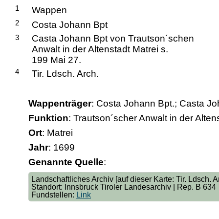
1
Wappen
2
Costa Johann Bpt
3
Casta Johann Bpt von Trautson´schen
Anwalt in der Altenstadt Matrei s.
199 Mai 27.
4
Tir. Ldsch. Arch.
Wappenträger
: Costa Johann Bpt.; Casta Jo
Funktion
: Trautson´scher Anwalt in der Alten
Ort
: Matrei
Jahr
: 1699
Genannte Quelle
:
Landschaftliches Archiv [auf dieser Karte: Tir. Ldsch. A
Standort: Innsbruck Tiroler Landesarchiv | Rep. B 634
Fundstellen:
Link