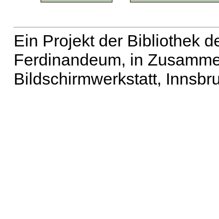
Ein Projekt der Bibliothek
Ferdinandeum, in Zusammen
Bildschirmwerkstatt, Innsbr
Erweiterte Suche
| Häu
Liste aller Namen
|
Lis
Projekt
|
Hilfe
| Impres