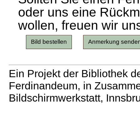
oder uns eine Rück
wollen, freuen wir un
Ein Projekt der Bibliothek
Ferdinandeum, in Zusammen
Bildschirmwerkstatt, Innsbr
Erweiterte Suche
| Häu
Liste aller Namen
|
Lis
Projekt
|
Hilfe
| Impres