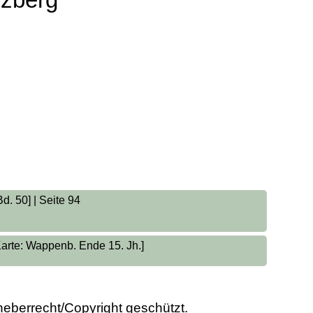
d. 50] | Seite 94
arte: Wappenb. Ende 15. Jh.]
heberrecht/Copyright geschützt.