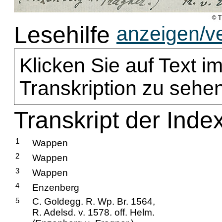
Lesehilfe
anzeigen/v
Klicken Sie auf Text im
Transkription zu sehen
Transkript der Inde
1
Wappen
2
Wappen
3
Wappen
4
Enzenberg
5
C. Goldegg. R. Wp. Br. 1564,
R. Adelsd. v. 1578. off. Helm.