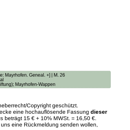
: Mayrhofen. Geneal. +] | M. 26
al
stiftung); Mayrhofen-Wappen
heberrecht/Copyright geschützt.
Zwecke eine hochauflösende Fassung
dieser
eis beträgt 15 € + 10% MWSt. = 16,50 €.
er uns eine Rückmeldung senden wollen,