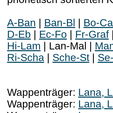
A‑Ban
|
Ban‑Bl
|
Bo‑Ca
D‑Eb
|
Ec‑Fo
|
Fr‑Graf
Hi‑Lam
| Lan‑Mal |
Ma
Ri‑Scha
|
Sche‑St
|
Se
Wappenträger:
Lana, 
Wappenträger:
Lana, 