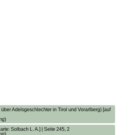
er Adelsgeschlechter in Tirol und Vorarlberg) [auf
ng)
te: Solbach L. A.] | Seite 245, 2
ng)