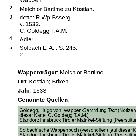
2
Melchior Bartlme zu Köstlan.
3
detto: R.Wp.Bsserg.
v. 1533.
C. Goldegg T.A.M.
4
Adler
5
Solbach L. A. . S. 245.
2
Wappenträger
: Melchior Bartlme
Ort
: Köstlan; Brixen
Jahr
: 1533
Genannte Quellen
:
Goldegg, Hugo von: Wappen-Sammlung Text (Notizen üb
dieser Karte: C. Goldegg T.A.M.]
Standort: Innsbruck Tiroler Matrikel-Stiftung (Peerstiftu
Solbach´sche Wappenbuch (verschollen) [auf dieser Kar
Standort: Innsbruck Tiroler Matrikel-Stiftung (Peerstiftu