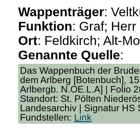
Wappenträger
: Velt
Funktion
: Graf; Herr
Ort
: Feldkirch; Alt-Mo
Genannte Quelle
:
Das Wappenbuch der Bruders
dem Arlberg [Botenbuch], 157
Arlbergb. N.OE.L.A] | Folio 
Standort: St. Pölten Niederö
Landesarchiv | Signatur HS
Fundstellen:
Link