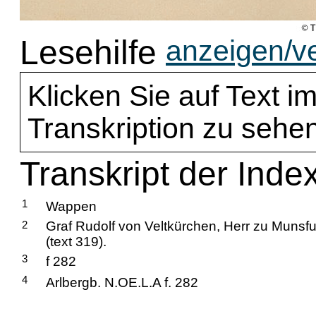
Lesehilfe
anzeigen/v
Klicken Sie auf Text im
Transkription zu sehen
Transkript der Inde
1
Wappen
2
Graf Rudolf von Veltkürchen, Herr zu Munsfur
(text 319).
3
f 282
4
Arlbergb. N.OE.L.A f. 282