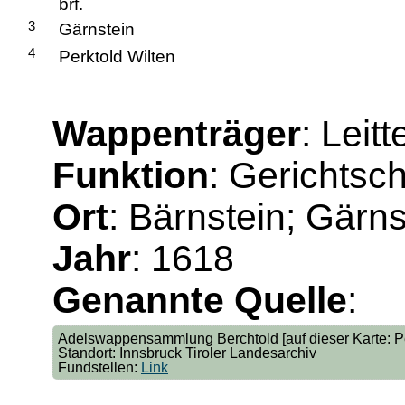
brf.
3
Gärnstein
4
Perktold Wilten
Wappenträger
: Leit
Funktion
: Gerichtsc
Ort
: Bärnstein; Gärns
Jahr
: 1618
Genannte Quelle
:
Adelswappensammlung Berchtold [auf dieser Karte: Pe
Standort: Innsbruck Tiroler Landesarchiv
Fundstellen:
Link