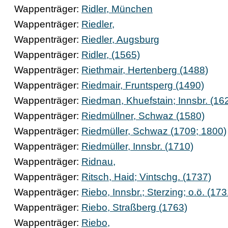
Wappenträger:
Ridler, München
Wappenträger:
Riedler,
Wappenträger:
Riedler, Augsburg
Wappenträger:
Ridler, (1565)
Wappenträger:
Riethmair, Hertenberg (1488)
Wappenträger:
Riedmair, Fruntsperg (1490)
Wappenträger:
Riedman, Khuefstain; Innsbr. (16
Wappenträger:
Riedmüllner, Schwaz (1580)
Wappenträger:
Riedmüller, Schwaz (1709; 1800)
Wappenträger:
Riedmüller, Innsbr. (1710)
Wappenträger:
Ridnau,
Wappenträger:
Ritsch, Haid; Vintschg. (1737)
Wappenträger:
Riebo, Innsbr.; Sterzing; o.ö. (17
Wappenträger:
Riebo, Straßberg (1763)
Wappenträger:
Riebo,