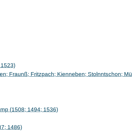
 1523)
en; Fraunß; Fritzpach; Kienneben; Stolnntschon; Mü
amp (1508; 1494; 1536)
87; 1486)