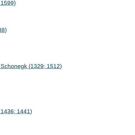
 1599)
88)
f; Schonegk (1329; 1512)
 1436; 1441)