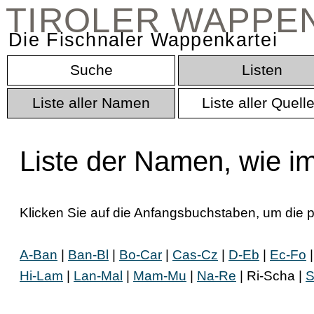
TIROLER WAPPE
Die Fischnaler Wappenkartei
Suche
Listen
Liste aller Namen
Liste aller Quell
Liste der Namen, wie i
Klicken Sie auf die Anfangsbuchstaben, um die p
A‑Ban
|
Ban‑Bl
|
Bo‑Car
|
Cas‑Cz
|
D‑Eb
|
Ec‑Fo
Hi‑Lam
|
Lan‑Mal
|
Mam‑Mu
|
Na‑Re
| Ri‑Scha |
S