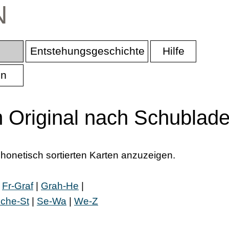
N
Entstehungsgeschichte
Hilfe
en
m Original nach Schublad
honetisch sortierten Karten anzuzeigen.
|
Fr‑Graf
|
Grah‑He
|
che‑St
|
Se‑Wa
|
We‑Z