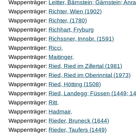
Wappenträger:
Leitter, Bärnstein; Gärnstein; Anr
Wappenträger:
Richter, Wien (1902)
Wappenträger:
Richter, (1780)
Wappenträger:
Richhart, Fryburg
Wappenträger:
Richssner, Innsbr. (1591)
Wappenträger:
Ricci,
Wappenträger:
Maitinger,
Wappenträger:
Ried, Ried im Zillertal (1981)
Wappenträger:
Ried, Ried im Oberinntal (1973)
Wappenträger:
Ried, Hötting (1508)
Wappenträger:
Ried, Landegg; Füssen (1449; 1
Wappenträger:
Ritt,
Wappenträger:
Hadmair,
Wappenträger:
Rieder, Bruneck (1644)
Wappenträger:
Rieder, Taufers (1449)