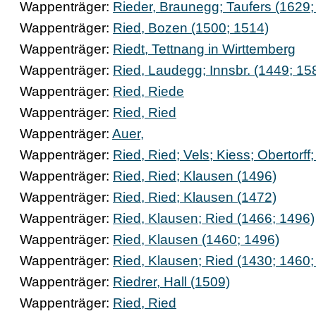
Wappenträger:
Rieder, Braunegg; Taufers (1629;
Wappenträger:
Ried, Bozen (1500; 1514)
Wappenträger:
Riedt, Tettnang in Wirttemberg
Wappenträger:
Ried, Laudegg; Innsbr. (1449; 15
Wappenträger:
Ried, Riede
Wappenträger:
Ried, Ried
Wappenträger:
Auer,
Wappenträger:
Ried, Ried; Vels; Kiess; Obertorf
Wappenträger:
Ried, Ried; Klausen (1496)
Wappenträger:
Ried, Ried; Klausen (1472)
Wappenträger:
Ried, Klausen; Ried (1466; 1496)
Wappenträger:
Ried, Klausen (1460; 1496)
Wappenträger:
Ried, Klausen; Ried (1430; 1460;
Wappenträger:
Riedrer, Hall (1509)
Wappenträger:
Ried, Ried