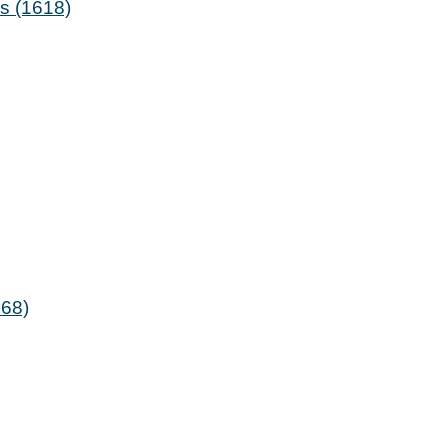
as (1618)
468)