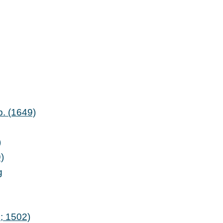
b. (1649)
)
)
g
; 1502)