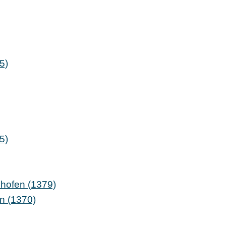
5)
5)
zhofen (1379)
en (1370)