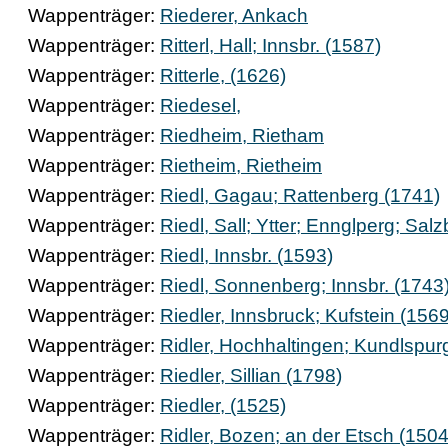
Wappenträger:
Riederer, Ankach
Wappenträger:
Ritterl, Hall; Innsbr. (1587)
Wappenträger:
Ritterle, (1626)
Wappenträger:
Riedesel,
Wappenträger:
Riedheim, Rietham
Wappenträger:
Rietheim, Rietheim
Wappenträger:
Riedl, Gagau; Rattenberg (1741)
Wappenträger:
Riedl, Sall; Ytter; Ennglperg; Salz
Wappenträger:
Riedl, Innsbr. (1593)
Wappenträger:
Riedl, Sonnenberg; Innsbr. (1743
Wappenträger:
Riedler, Innsbruck; Kufstein (1569
Wappenträger:
Ridler, Hochhaltingen; Kundlspur
Wappenträger:
Riedler, Sillian (1798)
Wappenträger:
Riedler, (1525)
Wappenträger:
Ridler, Bozen; an der Etsch (1504