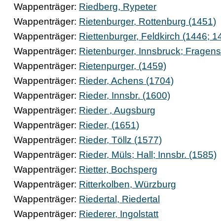
Wappenträger:
Riedberg, Rypeter
Wappenträger:
Rietenburger, Rottenburg (1451)
Wappenträger:
Riettenburger, Feldkirch (1446; 1
Wappenträger:
Rietenburger, Innsbruck; Fragens
Wappenträger:
Rietenpurger, (1459)
Wappenträger:
Rieder, Achens (1704)
Wappenträger:
Rieder, Innsbr. (1600)
Wappenträger:
Rieder , Augsburg
Wappenträger:
Rieder, (1651)
Wappenträger:
Rieder, Töllz (1577)
Wappenträger:
Rieder, Müls; Hall; Innsbr. (1585)
Wappenträger:
Rietter, Bochsperg
Wappenträger:
Ritterkolben, Würzburg
Wappenträger:
Riedertal, Riedertal
Wappenträger:
Riederer, Ingolstatt