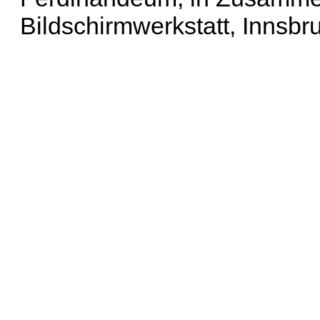
Bildschirmwerkstatt, Innsbr
Erweiterte Suche
| Häu
Liste aller Namen
|
Lis
Projekt
|
Hilfe
| Impres