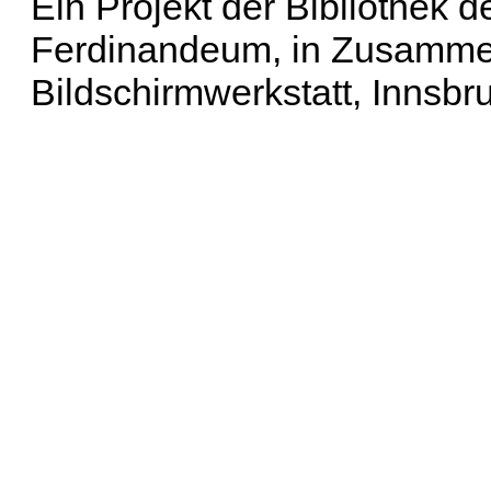
Ein Projekt der Bibliothek
Ferdinandeum, in Zusammen
Bildschirmwerkstatt, Innsbr
Erweiterte Suche
| Häu
Liste aller Namen
|
Lis
Projekt
|
Hilfe
| Impres