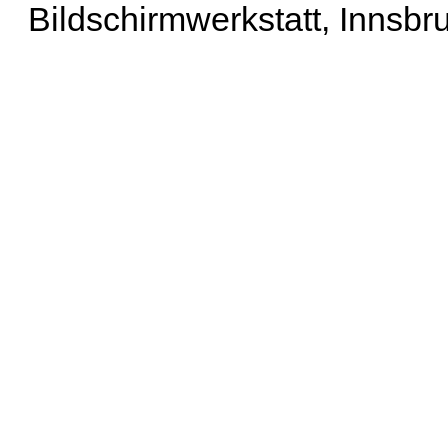
Bildschirmwerkstatt, Innsbr
Erweiterte Suche
| Häu
Liste aller Namen
|
Lis
Projekt
|
Hilfe
| Impres