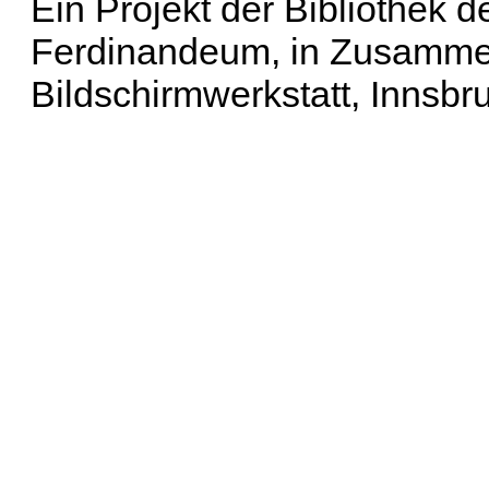
Ein Projekt der Bibliothek
Ferdinandeum, in Zusammen
Bildschirmwerkstatt, Innsbr
Erweiterte Suche
| Häu
Liste aller Namen
|
Lis
Projekt
|
Hilfe
| Impres