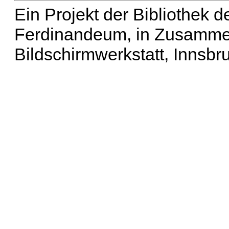
Ein Projekt der Bibliothek
Ferdinandeum, in Zusammen
Bildschirmwerkstatt, Innsbr
Erweiterte Suche
| Häu
Liste aller Namen
|
Lis
Projekt
|
Hilfe
| Impres