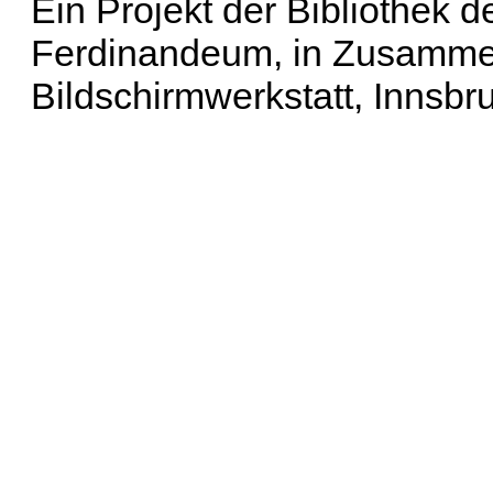
Ein Projekt der Bibliothek
Ferdinandeum, in Zusammen
Bildschirmwerkstatt, Innsbr
Erweiterte Suche
| Häu
Liste aller Namen
|
Lis
Projekt
|
Hilfe
| Impres