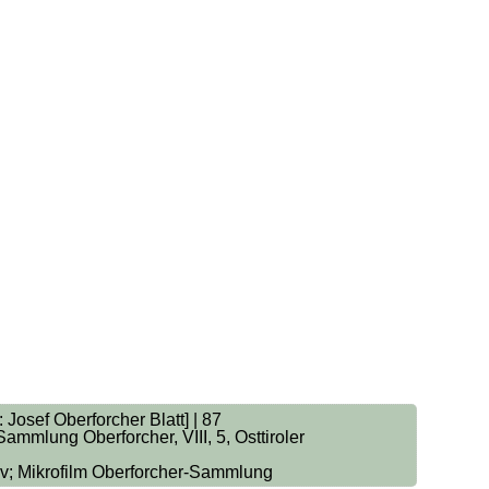
Josef Oberforcher Blatt] | 87
mmlung Oberforcher, VIII, 5, Osttiroler
iv; Mikrofilm Oberforcher-Sammlung