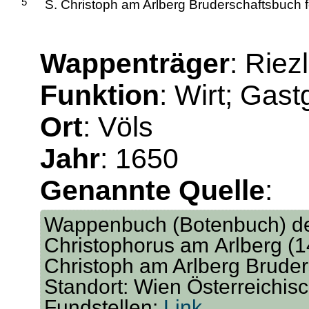
5
S. Christoph am Arlberg Bruderschaftsbuch f
Wappenträger
: Riez
Funktion
: Wirt; Gas
Ort
: Völs
Jahr
: 1650
Genannte Quelle
:
Wappenbuch (Botenbuch) der
Christophorus am Arlberg (14.
Christoph am Arlberg Bruder
Standort: Wien Österreichis
Fundstellen:
Link