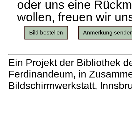
oder uns eine Rück
wollen, freuen wir un
Ein Projekt der Bibliothek
Ferdinandeum, in Zusammen
Bildschirmwerkstatt, Innsbr
Erweiterte Suche
| Häu
Liste aller Namen
|
Lis
Projekt
|
Hilfe
| Impres