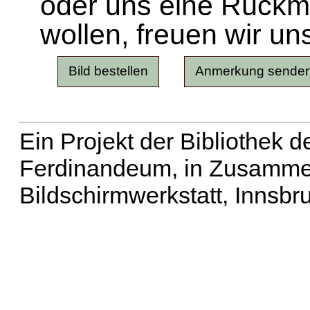
oder uns eine Rück
wollen, freuen wir un
Ein Projekt der Bibliothek
Ferdinandeum, in Zusammen
Bildschirmwerkstatt, Innsbr
Erweiterte Suche
| Häu
Liste aller Namen
|
Lis
Projekt
|
Hilfe
| Impres