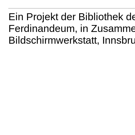
Ein Projekt der Bibliothek
Ferdinandeum, in Zusammen
Bildschirmwerkstatt, Innsbr
Erweiterte Suche
| Häu
Liste aller Namen
|
Lis
Projekt
|
Hilfe
| Impres