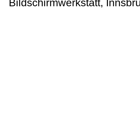
Bildschirmwerkstatt, Innsbr
Erweiterte Suche
| Häu
Liste aller Namen
|
Lis
Projekt
|
Hilfe
| Impres