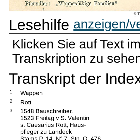
Lesehilfe
anzeigen/v
Klicken Sie auf Text im
Transkription zu sehen
Transkript der Index
1
Wappen
2
Rott
3
1548 Bauschreiber.
1523 Freitag v S. Valentin
s. Caesarius Rott, Haus-
pfleger zu Landeck
Stams P. 14. N° 7. Stn. O. 476