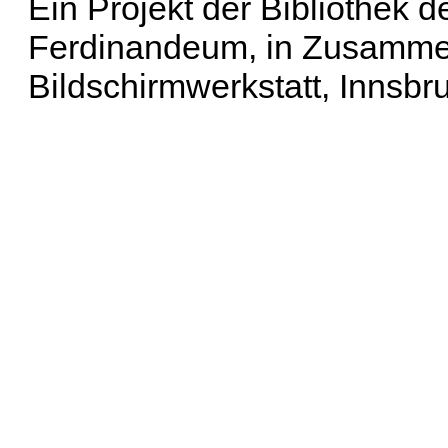
Ein Projekt der Bibliothek
Ferdinandeum, in Zusammen
Bildschirmwerkstatt, Innsbr
Erweiterte Suche
| Häu
Liste aller Namen
|
Lis
Projekt
|
Hilfe
| Impres