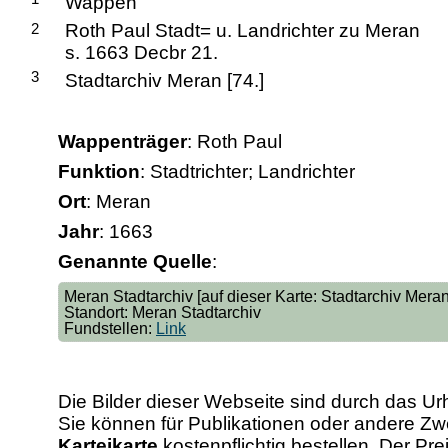
Wappen
2
Roth Paul Stadt= u. Landrichter zu Meran
s. 1663 Decbr 21.
3
Stadtarchiv Meran [74.]
Wappenträger
: Roth Paul
Funktion
: Stadtrichter; Landrichter
Ort
: Meran
Jahr
: 1663
Genannte Quelle
:
Meran Stadtarchiv [auf dieser Karte: Stadtarchiv Meran
Standort: Meran Stadtarchiv
Fundstellen:
Link
Die Bilder dieser Webseite sind durch das Ur
Sie können für Publikationen oder andere 
Karteikarte
kostenpflichtig bestellen. Der Pr