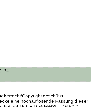
] | 74
heberrecht/Copyright geschützt.
Zwecke eine hochauflösende Fassung
dieser
eis beträgt 15 € + 10% MWSt. = 16,50 €.