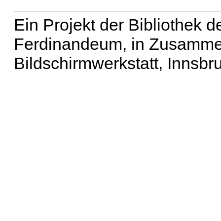
Ein Projekt der Bibliothek
Ferdinandeum, in Zusammen
Bildschirmwerkstatt, Innsbr
Erweiterte Suche
| Häu
Liste aller Namen
|
Lis
Projekt
|
Hilfe
| Impres