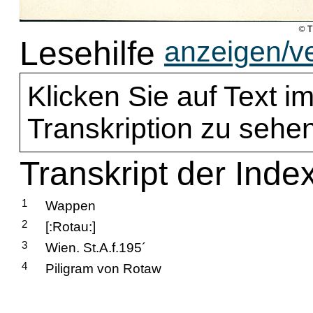
Lesehilfe
anzeigen/v
Klicken Sie auf Text im
Transkription zu sehen
Transkript der Inde
1
Wappen
2
[:Rotau:]
3
Wien. St.A.f.195´
4
Piligram von Rotaw