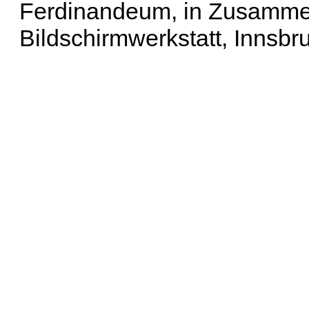
Ferdinandeum, in Zusammen
Bildschirmwerkstatt, Innsbr
Erweiterte Suche
| Häu
Liste aller Namen
|
Lis
Projekt
|
Hilfe
| Impres