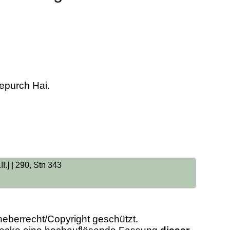
tepurch Hai.
I.] | 290, Stn 343
heberrecht/Copyright geschützt.