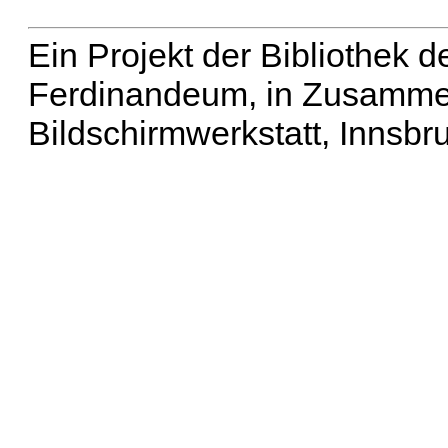
Ein Projekt der Bibliothek
Ferdinandeum, in Zusammen
Bildschirmwerkstatt, Innsbr
Erweiterte Suche
| Häu
Liste aller Namen
|
Lis
Projekt
|
Hilfe
| Impres