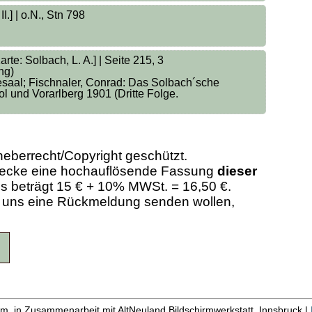
I.] | o.N., Stn 798
te: Solbach, L. A.] | Seite 215, 3
ng)
esaal; Fischnaler, Conrad: Das Solbach´sche
l und Vorarlberg 1901 (Dritte Folge.
heberrecht/Copyright geschützt.
Zwecke eine hochauflösende Fassung
dieser
eis beträgt 15 € + 10% MWSt. = 16,50 €.
er uns eine Rückmeldung senden wollen,
m, in Zusammenarbeit mit AltNeuland Bildschirmwerkstatt, Innsbruck |