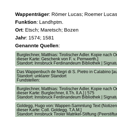
Wappenträger
: Römer Lucas; Roemer Lucas
Funktion
: Landhptm.
Ort
: Etsch; Maretsch; Bozen
Jahr
: 1574; 1581
Genannte Quellen
:
Burglechner, Matthias: Tirolischer Adler. Kopie nach O
dieser Karte: Geschenk von F. v. Pernwerth.]
Standort: Innsbruck Ferdinandeum Bibliothek | Signat
Das Wappenbuch de Negri di S. Pietro in Calabino [auf
Standort: unklarer Standort
Fundstellen:
Burglechner, Matthias: Tirolischer Adler. Kopie nach O
dieser Karte: Burglechner, II.Th. II.A.] | 575
Standort: Innsbruck Ferdinandeum Bibliothek | Signat
Goldegg, Hugo von: Wappen-Sammlung Text (Notizen üb
dieser Karte: Coll. Goldegg. T.A.M.]
Standort: Innsbruck Tiroler Matrikel-Stiftung (Peerstiftu