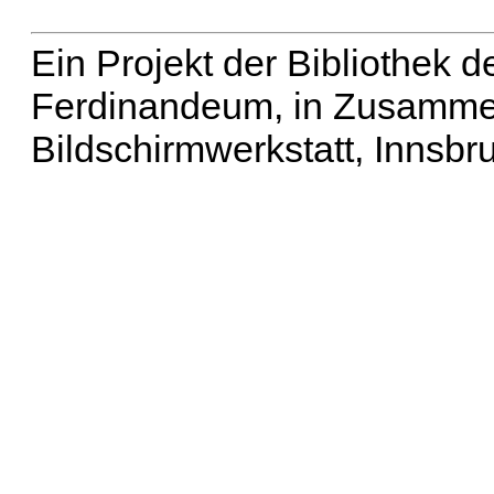
Ein Projekt der Bibliothek
Ferdinandeum, in Zusammen
Bildschirmwerkstatt, Innsbr
Erweiterte Suche
| Häu
Liste aller Namen
|
Lis
Projekt
|
Hilfe
| Impres