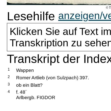
Lesehilfe
anzeigen/v
Klicken Sie auf Text im
Transkription zu sehen
Transkript der Inde
1
Wappen
2
Romer Artlieb (von Sulzpach) 397.
3
ob ein Blatt?
4
f. 48´
Arlbergb. FIGDOR