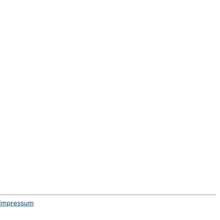
Impressum
ojekt
|
Hilfe
| Impressum