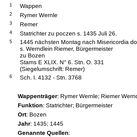
1
Wappen
2
Rymer Wernle
3
Remer
4
Statrichter zu poczen s. 1435 Juli 26.
5
1445 nächsten Montag nach Misericordia d
s. Werndlein Riemer, Bürgermeister
zu Bozen
Stams E XLIX. N° 6. Stn. O. 331
(Siegelumschrift: Remer)
6
Sch. I. 4132 - Stn. 3768
Wappenträger
: Rymer Wernle; Riemer Wern
Funktion
: Statrichter; Bürgermeister
Ort
: Bozen
Jahr
: 1435; 1445
Genannte Quellen
: