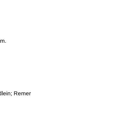
om.
dlein; Remer