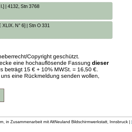
I.] | 4132, Stn 3768
E XLIX. N° 6] | Stn O 331
heberrecht/Copyright geschützt.
Zwecke eine hochauflösende Fassung
dieser
eis beträgt 15 € + 10% MWSt. = 16,50 €.
er uns eine Rückmeldung senden wollen,
m, in Zusammenarbeit mit AltNeuland Bildschirmwerkstatt, Innsbruck |
 |
Liste aller Namen
|
Liste aller Quellen
|
Über das Pr