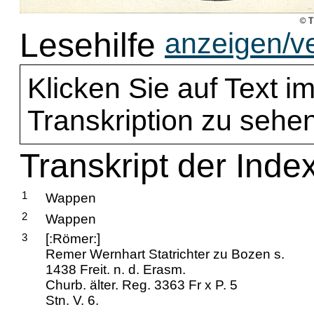
Lesehilfe
anzeigen/v
Klicken Sie auf Text im
Transkription zu sehen
Transkript der Inde
1
Wappen
2
Wappen
3
[:Römer:]
Remer Wernhart Statrichter zu Bozen s.
1438 Freit. n. d. Erasm.
Churb. älter. Reg. 3363 Fr x P. 5
Stn. V. 6.