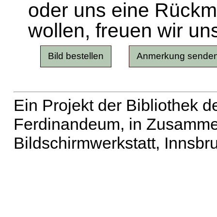
oder uns eine Rück
wollen, freuen wir un
Ein Projekt der Bibliothek
Ferdinandeum, in Zusammen
Bildschirmwerkstatt, Innsbr
Erweiterte Suche
| Häu
Liste aller Namen
|
Lis
Projekt
|
Hilfe
| Impres