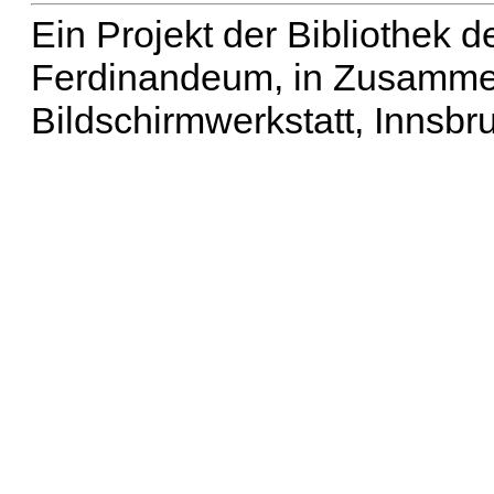
Ein Projekt der Bibliothek
Ferdinandeum, in Zusammen
Bildschirmwerkstatt, Innsbr
Erweiterte Suche
| Häu
Liste aller Namen
|
Lis
Projekt
|
Hilfe
| Impres