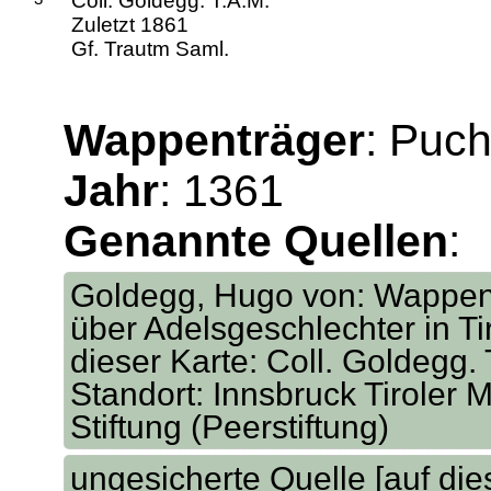
Coll. Goldegg. T.A.M.
Zuletzt 1861
Gf. Trautm Saml.
Wappenträger
: Puch
Jahr
: 1361
Genannte Quellen
:
Goldegg, Hugo von: Wappen
über Adelsgeschlechter in Tir
dieser Karte: Coll. Goldegg. 
Standort: Innsbruck Tiroler M
Stiftung (Peerstiftung)
ungesicherte Quelle [auf dies