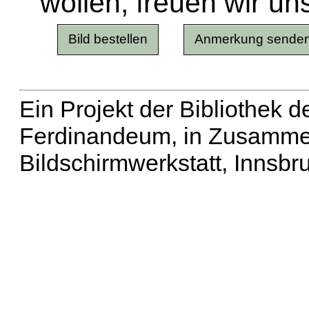
wollen, freuen wir un
Ein Projekt der Bibliothek
Ferdinandeum, in Zusammen
Bildschirmwerkstatt, Innsbr
Erweiterte Suche
| Häu
Liste aller Namen
|
Lis
Projekt
|
Hilfe
| Impres