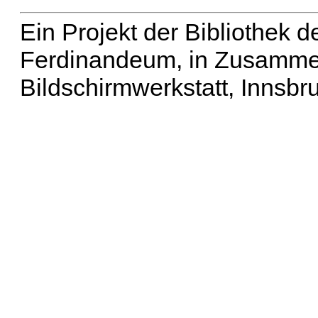
Ein Projekt der Bibliothek
Ferdinandeum, in Zusammen
Bildschirmwerkstatt, Innsbr
Erweiterte Suche
| Häu
Liste aller Namen
|
Lis
Projekt
|
Hilfe
| Impres