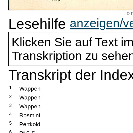
Lesehilfe
anzeigen/v
Klicken Sie auf Text im
Transkription zu sehen
Transkript der Inde
1
Wappen
2
Wappen
3
Wappen
4
Rosmini
5
Pertkold
6