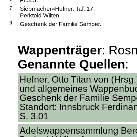
Pf.S.S.
7
Siebmacher=Hefner, Taf. 17.
Perktold Wilten
8
Geschenk der Familie Semper.
Wappenträger
: Rosm
Genannte Quellen
:
Hefner, Otto Titan von (Hrsg
und allgemeines Wappenbuch
Geschenk der Familie Sempe
Standort: Innsbruck Ferdina
S. 3.01
Adelswappensammlung Bercht