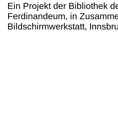
Ein Projekt der Bibliothek
Ferdinandeum, in Zusammen
Bildschirmwerkstatt, Innsbr
Erweiterte Suche
| Häu
Liste aller Namen
|
Lis
Projekt
|
Hilfe
| Impres