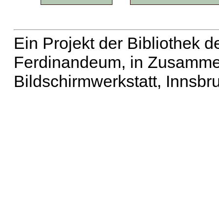
Ein Projekt der Bibliothek
Ferdinandeum, in Zusammen
Bildschirmwerkstatt, Innsbr
Erweiterte Suche
| Häu
Liste aller Namen
|
Lis
Projekt
|
Hilfe
| Impres