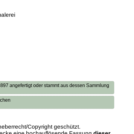
malerei
 1897 angefertigt oder stammt aus dessen Sammlung
nichen
heberrecht/Copyright geschützt.
Zwecke eine hochauflösende Fassung
dieser