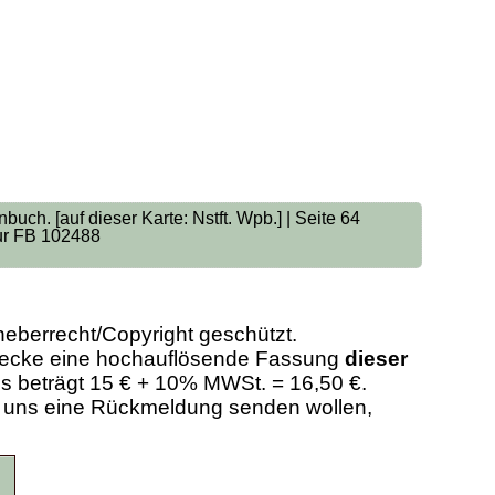
uch. [auf dieser Karte: Nstft. Wpb.] | Seite 64
tur FB 102488
heberrecht/Copyright geschützt.
Zwecke eine hochauflösende Fassung
dieser
eis beträgt 15 € + 10% MWSt. = 16,50 €.
er uns eine Rückmeldung senden wollen,