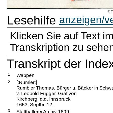
Lesehilfe
anzeigen/v
Klicken Sie auf Text im
Transkription zu sehen
Transkript der Inde
1
Wappen
2
[:Rumler:]
Rumbler Thomas, Bürger u. Bäcker in Schw
v. Leopold Fugger, Graf von
Kirchberg, d.d. Innsbruck
1653, Septbr. 12.
3
Statthalterei Archiv 1899